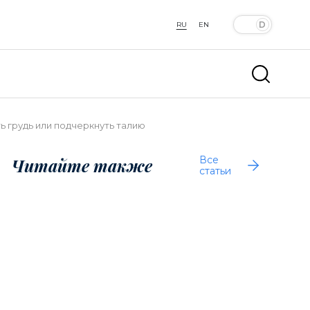
RU
EN
ь грудь или подчеркнуть талию
Все
Читайте также
статьи