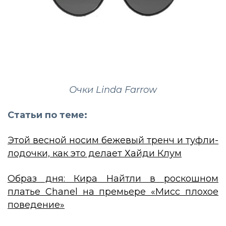
Очки Linda Farrow
Статьи по теме:
Этой весной носим бежевый тренч и туфли-
лодочки, как это делает Хайди Клум
Образ дня: Кира Найтли в роскошном
платье Chanel на премьере «Мисс плохое
поведение»