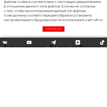
файлов cookie в соответствии с настоящим уведомлением
в отношении данного типа файлов. Если вы не согласны
с тем, чтобы мы использовали данный тип файлов,
то вы должны соответствующим образом установить
настройки вашего браузера или не использовать сайт wfc.tv
СОГЛАСЕН
С чем носить белую рубашку
летом: 8 идей от модных
блогеров
Носить белую рубашку, которая уже давно
стала основой базового гардероба и
вневременным трендом, можно десятками
способов, каждый раз придумывая все