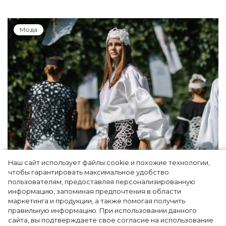
Мода
Наш сайт использует файлы cookie и похожие технологии,
Показы для души: как Алтай стал новой
чтобы гарантировать максимальное удобство
точкой на карте российской моды — Там,
пользователям, предоставляя персонализированную
информацию, запоминая предпочтения в области
где вдохновение само находит
маркетинга и продукции, а также помогая получить
дизайнера
правильную информацию. При использовании данного
сайта, вы подтверждаете свое согласие на использование