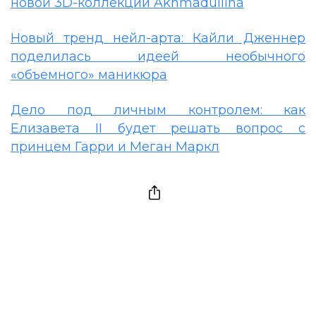
новой 3D-коллекции Akhmadullina
Новый тренд нейл-арта: Кайли Дженнер
поделилась идеей необычного
«объемного» маникюра
Дело под личным контролем: как
Елизавета II будет решать вопрос с
принцем Гарри и Меган Маркл