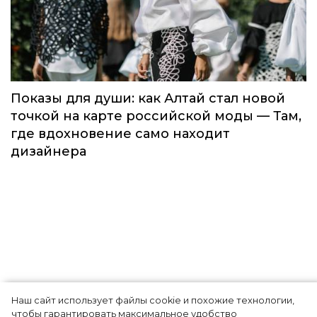
Global Destination Awards 2026: World
Fashion Channel впервые объединит
элиту мирового туризма на
торжественной церемонии в Москве
Мода
Наш сайт использует файлы cookie и похожие технологии,
Показы для души: как Алтай стал новой
чтобы гарантировать максимальное удобство