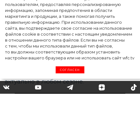
точкой на карте российской моды — Там,
пользователям, предоставляя персонализированную
информацию, запоминая предпочтения в области
где вдохновение само находит
маркетинга и продукции, а также помогая получить
дизайнера
правильную информацию. При использовании данного
сайта, вы подтверждаете свое согласие на использование
файлов cookie в соответствии с настоящим уведомлением
в отношении данного типа файлов. Если вы не согласны
с тем, чтобы мы использовали данный тип файлов,
то вы должны соответствующим образом установить
настройки вашего браузера или не использовать сайт wfc.tv
СОГЛАСЕН
Образ на все времена: Ани
Лорак показала, с какими
джинсами лучше сочетать
белую рубашку этой осенью