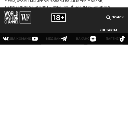
с тем, чтобы мы использовали данный тип файлов,
то вы должны соответствующим образом установить
настройки вашего браузера или не использовать сайт wfc.tv
ПОИСК
СОГЛАСЕН
КОНТАКТЫ
НАША КОМАНДА
МЕДИАКИТ
ВАКАНСИИ
ПАРТНЁРЫ
© 2025Сетевое издание «World Fashion Channel» (доменное имя сайта: wfc.tv)
зарегистрировано Федеральной службой по надзору в сфере связи,
информационных технологий и массовых коммуникаций (Роскомнадзор),
регистрационный номер и дата принятия решения о регистрации: серия Эл № ФС
77-83223 от 12 мая 2022 г. Главный редактор Григорьев В.О. Адрес электронной
почты редакции:
info@wfc.tv
, телефон редакции: +7(495) 64-48-0000, адрес редакции:
123100, Москва, 1-й Красногвардейский пр., д.15 этаж 5 каб. 3. Все права на любые
материалы, опубликованные на сайте, защищены в соответствии с российским и
международным законодательством об интеллектуальной собственности. Любое
использование текстовых, фото, аудио и видеоматериалов возможно только с
согласия правообладателя (ООО «УОРЛД ФЭШН»).