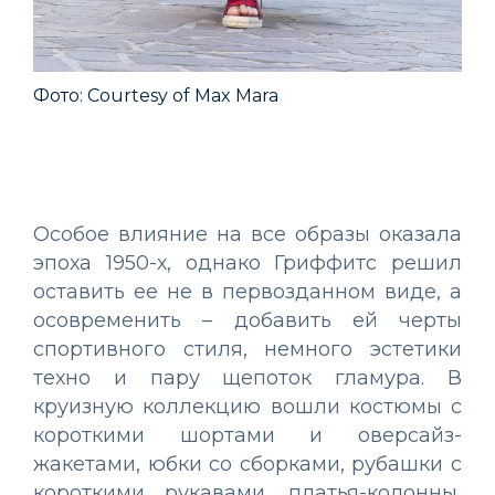
Фото: Courtesy of Max Mara
Фо
Особое влияние на все образы оказала
эпоха 1950-х, однако Гриффитс решил
оставить ее не в первозданном виде, а
осовременить – добавить ей черты
спортивного стиля, немного эстетики
техно и пару щепоток гламура. В
круизную коллекцию вошли костюмы с
короткими шортами и оверсайз-
жакетами, юбки со сборками, рубашки с
короткими рукавами, платья-колонны,