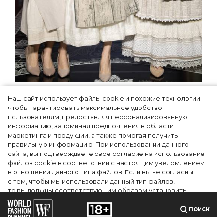
Как Ульяновск стал столицей
Наш сайт использует файлы cookie и похожие технологии,
российской моды на два дня —
чтобы гарантировать максимальное удобство
Подиум, байеры и 100 млн рублей
пользователям, предоставляя персонализированную
информацию, запоминая предпочтения в области
договорённостей: что случилось на
маркетинга и продукции, а также помогая получить
форуме в Ульяновске
правильную информацию. При использовании данного
сайта, вы подтверждаете свое согласие на использование
файлов cookie в соответствии с настоящим уведомлением
в отношении данного типа файлов. Если вы не согласны
с тем, чтобы мы использовали данный тип файлов,
то вы должны соответствующим образом установить
настройки вашего браузера или не использовать сайт wfc.tv
ПОИСК