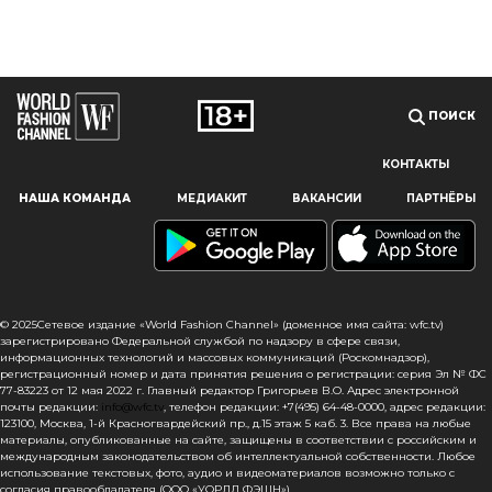
ПОИСК
КОНТАКТЫ
Наш сайт использует файлы cookie и похожие технологии,
НАША КОМАНДА
МЕДИАКИТ
ВАКАНСИИ
ПАРТНЁРЫ
чтобы гарантировать максимальное удобство
пользователям, предоставляя персонализированную
информацию, запоминая предпочтения в области
маркетинга и продукции, а также помогая получить
правильную информацию. При использовании данного
сайта, вы подтверждаете свое согласие на использование
© 2025Сетевое издание «World Fashion Channel» (доменное имя сайта: wfc.tv)
файлов cookie в соответствии с настоящим уведомлением
зарегистрировано Федеральной службой по надзору в сфере связи,
информационных технологий и массовых коммуникаций (Роскомнадзор),
в отношении данного типа файлов. Если вы не согласны
регистрационный номер и дата принятия решения о регистрации: серия Эл № ФС
с тем, чтобы мы использовали данный тип файлов,
77-83223 от 12 мая 2022 г. Главный редактор Григорьев В.О. Адрес электронной
то вы должны соответствующим образом установить
почты редакции:
info@wfc.tv
, телефон редакции: +7(495) 64-48-0000, адрес редакции:
123100, Москва, 1-й Красногвардейский пр., д.15 этаж 5 каб. 3. Все права на любые
настройки вашего браузера или не использовать сайт wfc.tv
материалы, опубликованные на сайте, защищены в соответствии с российским и
международным законодательством об интеллектуальной собственности. Любое
СОГЛАСЕН
использование текстовых, фото, аудио и видеоматериалов возможно только с
согласия правообладателя (ООО «УОРЛД ФЭШН»).