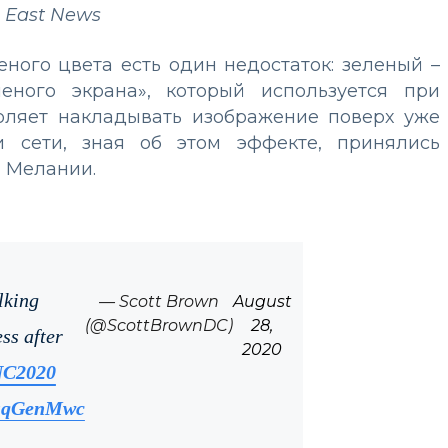
 East News
еного цвета есть один недостаток: зеленый –
леного экрана», который используется при
оляет накладывать изображение поверх уже
и сети, зная об этом эффекте, принялись
а Мелании.
lking
— Scott Brown
August
(@ScottBrownDC)
28,
ss after
2020
C2020
KosqGenMwc