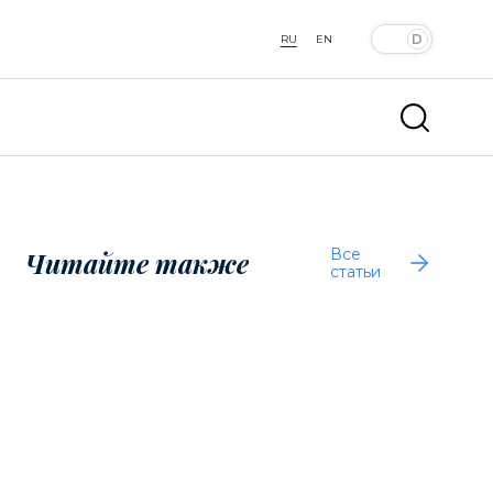
RU
EN
Все
Читайте также
статьи