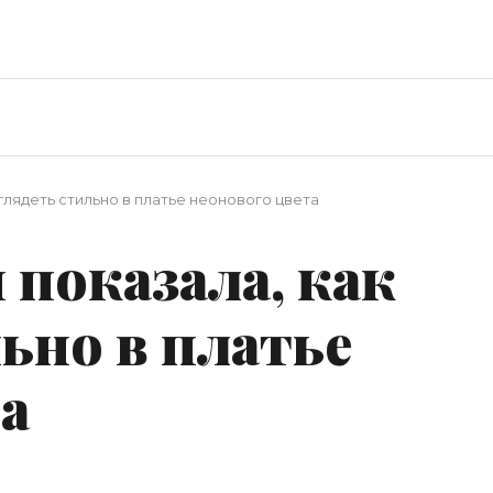
глядеть стильно в платье неонового цвета
показала, как
ьно в платье
а