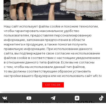
Наш сайт использует файлы cookie и похожие технологии,
Как Ульяновск стал столицей российской
чтобы гарантировать максимальное удобство
моды на два дня — Подиум, байеры и 100
пользователям, предоставляя персонализированную
информацию, запоминая предпочтения в области
млн рублей договорённостей: что
маркетинга и продукции, а также помогая получить
случилось на форуме в Ульяновске
правильную информацию. При использовании данного
сайта, вы подтверждаете свое согласие на использование
файлов cookie в соответствии с настоящим уведомлением
в отношении данного типа файлов. Если вы не согласны
с тем, чтобы мы использовали данный тип файлов,
то вы должны соответствующим образом установить
настройки вашего браузера или не использовать сайт wfc.tv
СОГЛАСЕН
В чем загорать летом 2020: