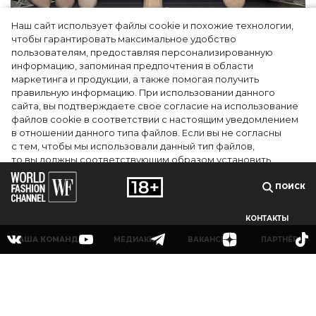
Наш сайт использует файлы cookie и похожие технологии,
Как Ульяновск стал столицей российской
чтобы гарантировать максимальное удобство
моды на два дня — Подиум, байеры и 100
пользователям, предоставляя персонализированную
информацию, запоминая предпочтения в области
млн рублей договорённостей: что
маркетинга и продукции, а также помогая получить
случилось на форуме в Ульяновске
правильную информацию. При использовании данного
сайта, вы подтверждаете свое согласие на использование
файлов cookie в соответствии с настоящим уведомлением
в отношении данного типа файлов. Если вы не согласны
с тем, чтобы мы использовали данный тип файлов,
то вы должны соответствующим образом установить
настройки вашего браузера или не использовать сайт wfc.tv
ПОИСК
СОГЛАСЕН
КОНТАКТЫ
НАША КОМАНДА
МЕДИАКИТ
ВАКАНСИИ
ПАРТНЁРЫ