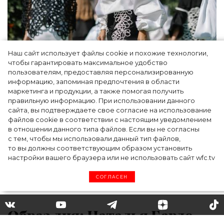
Наш сайт использует файлы cookie и похожие технологии,
Показы для души: как Алтай стал новой
чтобы гарантировать максимальное удобство
точкой на карте российской моды — Там,
пользователям, предоставляя персонализированную
информацию, запоминая предпочтения в области
где вдохновение само находит
маркетинга и продукции, а также помогая получить
дизайнера
правильную информацию. При использовании данного
сайта, вы подтверждаете свое согласие на использование
файлов cookie в соответствии с настоящим уведомлением
в отношении данного типа файлов. Если вы не согласны
с тем, чтобы мы использовали данный тип файлов,
то вы должны соответствующим образом установить
настройки вашего браузера или не использовать сайт wfc.tv
СОГЛАСЕН
Образ дня: Наталья Бардо