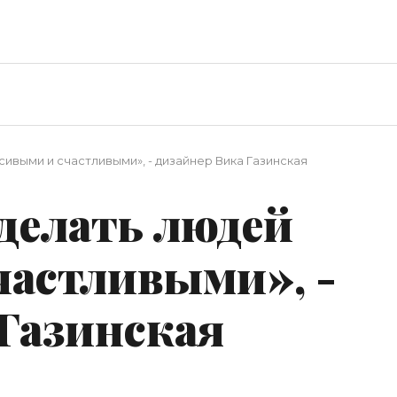
ивыми и счастливыми», - дизайнер Вика Газинская
делать людей
частливыми», -
 Газинская