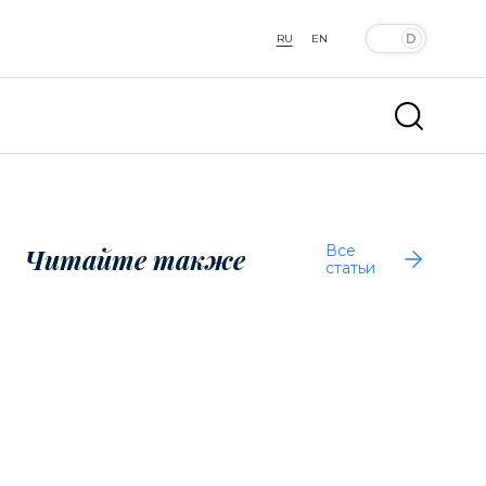
RU
EN
Все
Читайте также
статьи