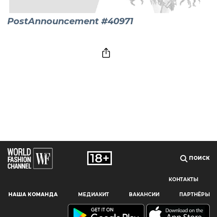
PostAnnouncement #40971
ПОИСК
КОНТАКТЫ
Наш сайт использует файлы cookie и похожие технологии,
НАША КОМАНДА
МЕДИАКИТ
ВАКАНСИИ
ПАРТНЁРЫ
чтобы гарантировать максимальное удобство
пользователям, предоставляя персонализированную