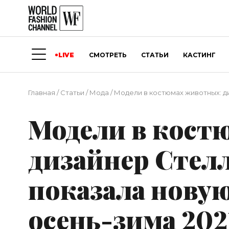
LIVE
СМОТРЕТЬ
СТАТЬИ
КАСТИНГ
Главная
/
Статьи
/
Мода
/
Модели в костюмах животных: д
Модели в кост
дизайнер Стел
показала нову
осень-зима 202