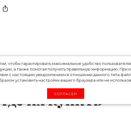
ry, или украшения
огии, чтобы гарантировать максимальное удобство пользовате
укции, а также помогая получить правильную информацию. При 
нных материалов:
твии с настоящим уведомлением в отношении данного типа файло
разом установить настройки вашего браузера или не использова
 где их купить
СОГЛАСЕН
но недолговечны и живут не дольше несколь