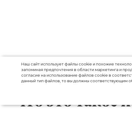
Recycling jewel
Наш сайт использует файлы cookie и похожие технол
запоминая предпочтения в области маркетинга и прод
из переработа
согласие на использование файлов cookie в соответс
данный тип файлов, то вы должны соответствующим об
что это такое и
Как правило, модные тренды достаточ