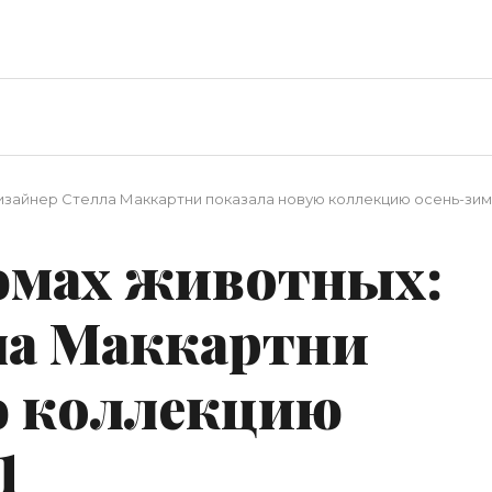
изайнер Стелла Маккартни показала новую коллекцию осень-зим
юмах животных:
ла Маккартни
ю коллекцию
1