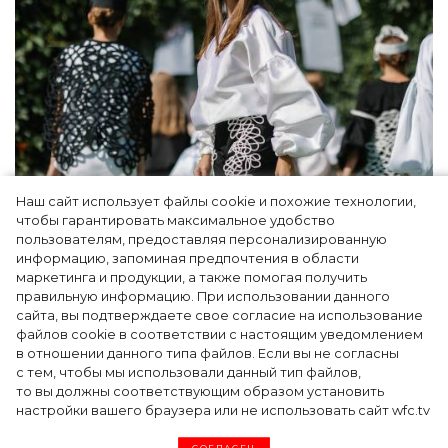
Наш сайт использует файлы cookie и похожие технологии,
Показы для души: как Алтай стал новой
чтобы гарантировать максимальное удобство
точкой на карте российской моды — Там,
пользователям, предоставляя персонализированную
информацию, запоминая предпочтения в области
где вдохновение само находит
маркетинга и продукции, а также помогая получить
дизайнера
правильную информацию. При использовании данного
сайта, вы подтверждаете свое согласие на использование
файлов cookie в соответствии с настоящим уведомлением
в отношении данного типа файлов. Если вы не согласны
с тем, чтобы мы использовали данный тип файлов,
то вы должны соответствующим образом установить
настройки вашего браузера или не использовать сайт wfc.tv