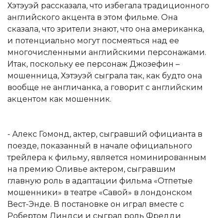
Хэтэуэй рассказала, что избегала традиционного
английского акцента в этом фильме. Она
сказала, что зрители знают, что она американка,
и потенциально могут посмеяться над ее
многочисленными английскими персонажами.
Итак, поскольку ее персонаж Джозефин –
мошенница, Хэтэуэй сыграла так, как будто она
вообще не англичанка, а говорит с английским
акцентом как мошенник.
- Алекс Гомонд, актер, сыгравший официанта в
поезде, показанный в начале официального
трейлера к фильму, является номинированным
на премию Оливье актером, сыгравшим
главную роль в адаптации фильма «Отпетые
мошенники» в театре «Савой» в лондонском
Вест-Энде. В постановке он играл вместе с
Робертом Линдси и сыграл роль Фредди