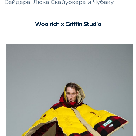
Вейдера, Люка Скайуокера и Чубаку.
Woolrich x Griffin Studio