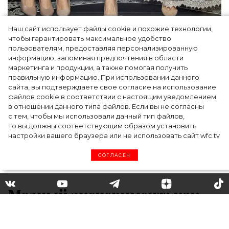
Наш сайт использует файлы cookie и похожие технологии,
Как Ульяновск стал столицей российской
чтобы гарантировать максимальное удобство
моды на два дня — Подиум, байеры и 100
пользователям, предоставляя персонализированную
информацию, запоминая предпочтения в области
млн рублей договорённостей: что
маркетинга и продукции, а также помогая получить
случилось на форуме в Ульяновске
правильную информацию. При использовании данного
сайта, вы подтверждаете свое согласие на использование
файлов cookie в соответствии с настоящим уведомлением
в отношении данного типа файлов. Если вы не согласны
с тем, чтобы мы использовали данный тип файлов,
то вы должны соответствующим образом установить
настройки вашего браузера или не использовать сайт wfc.tv
СОГЛАСЕН
Модный эксперимент: как
сейчас одевались бы главные