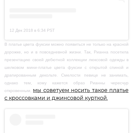
12 Дек 2018 в 6:34 PST
В платье цвета фуксии можно появиться не только на красной
дорожке, но и в повседневной жизни. Так, Рианна посетила
презентацию своей дебютной коллекции люксовой одежды в
шелковом мини-платье цвета фуксии с открытой спиной и
драпированным декольте. Смелости певице не занимать,
однако тем, кому кажется образ Рианны чересчур
мы советуем носить такое платье
откровенным,
с кроссовками и джинсовой курткой.