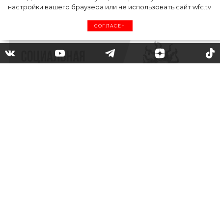
настройки вашего браузера или не использовать сайт wfc.tv
СОГЛАСЕН
Смотрите онлайн на WFC.tv
прямую трансляцию показа
Moschino осень-зима 2021
25 февраля в 17:00 по московскому
времени состоится показ новой коллекции
бренда Moschino в сезоне осень-зима 2021.