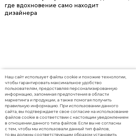
Наш сайт использует файлы cookie и похожие технологии,
Показы для души: как Алтай стал новой
чтобы гарантировать максимальное удобство
точкой на карте российской моды — Там,
пользователям, предоставляя персонализированную
информацию, запоминая предпочтения в области
где вдохновение само находит
маркетинга и продукции, а также помогая получить
дизайнера
правильную информацию. При использовании данного
сайта, вы подтверждаете свое согласие на использование
файлов cookie в соответствии с настоящим уведомлением
в отношении данного типа файлов. Если вы не согласны
с тем, чтобы мы использовали данный тип файлов,
то вы должны соответствующим образом установить