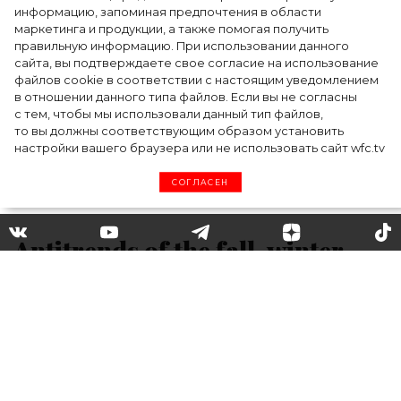
информацию, запоминая предпочтения в области
где вдохновение само находит
маркетинга и продукции, а также помогая получить
дизайнера
правильную информацию. При использовании данного
сайта, вы подтверждаете свое согласие на использование
файлов cookie в соответствии с настоящим уведомлением
в отношении данного типа файлов. Если вы не согласны
с тем, чтобы мы использовали данный тип файлов,
то вы должны соответствующим образом установить
настройки вашего браузера или не использовать сайт wfc.tv
СОГЛАСЕН
Antitrends of the fall-winter
season 2019-2020
Autumn is approaching, so we decided to tell
you about the antitrends of the fall-winter
2019/2020 season. We have prepared for you a