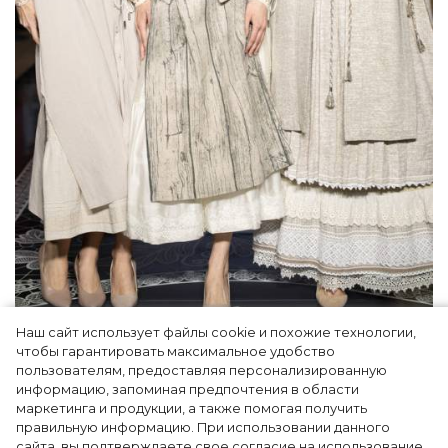
Наш сайт использует файлы cookie и похожие технологии,
Как Ульяновск стал столицей российской
чтобы гарантировать максимальное удобство
моды на два дня — Подиум, байеры и 100
пользователям, предоставляя персонализированную
информацию, запоминая предпочтения в области
млн рублей договорённостей: что
маркетинга и продукции, а также помогая получить
случилось на форуме в Ульяновске
правильную информацию. При использовании данного
сайта, вы подтверждаете свое согласие на использование