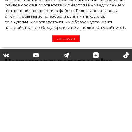
файлов cookie в соответствии с настоящим уведомлением
в отношении данного типа файлов. Если вы не согласны
с тем, чтобы мы использовали данный тип файлов,
то вы должны соответствующим образом установить
настройки вашего браузера или не использовать сайт wfc.tv
СОГЛАСЕН
Нестандарт: топовые plus
size-модели
В эру бодипозитива большинство
знаменитых брендов стараются
соответствовать духу эпохи и приглашают
на подиумы не только стандартных
моделей 90-60-90, но и моделей plus-size.
Интересно, что именно выходы таких