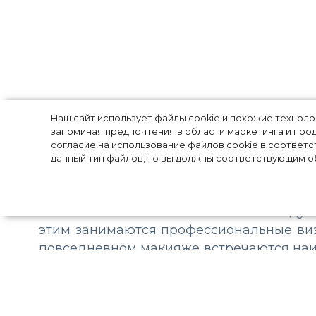
Главные ошибк
Наш сайт использует файлы cookie и похожие технол
запоминая предпочтения в области маркетинга и прод
согласие на использование файлов cookie в соответс
данный тип файлов, то вы должны соответствующим об
Ошибки допускают все: вспомните, как п
появляются статьи с заголовками в ду
этим занимаются профессиональные ви
повседневном макияже встречаются наиб
сможет конкурировать с профессионалам
Много тона