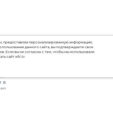
лям, предоставляя персонализированную информацию,
использовании данного сайта, вы подтверждаете свое
в. Если вы не согласны с тем, чтобы мы использовали
ть сайт wfc.tv
ете
едь
и в
дая