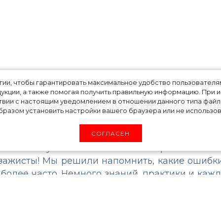
и в макияже
огии, чтобы гарантировать максимальное удобство пользовате
укции, а также помогая получить правильную информацию. При 
твии с настоящим уведомлением в отношении данного типа файло
разом установить настройки вашего браузера или не использова
осле любого светского мероприятия, в интерн
СОГЛАСЕН
хе «Самый ужасный макияж всех времен». А в
зажисты! Мы решили напомнить, какие ошибк
олее часто. Немного знаний, практики и каж
и по количеству удачных мейков.