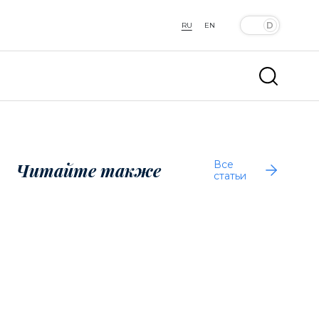
RU
EN
Все
Читайте также
статьи