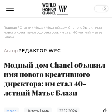
Главная
/
Статьи
/
Мода
/
Модный дом Chanel объявил имя
нового креативного директора: им стал 40-летний Матье
Блази
Автор
РЕДАКТОР WFC
Модный дом Chanel объявил
имя нового креативного
директора: им стал 40-
летний Матье Блази
Мода
Читать
1
мин
22.12.2024