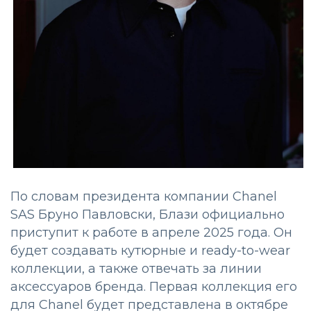
По словам президента компании Chanel
SAS Бруно Павловски, Блази официально
приступит к работе в апреле 2025 года. Он
будет создавать кутюрные и ready-to-wear
коллекции, а также отвечать за линии
аксессуаров бренда. Первая коллекция его
для Chanel будет представлена в октябре