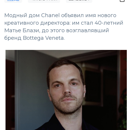
Модный дом Chanel объявил имя нового
креативного директора: им стал 40-летний
Матье Блази, до этого возглавлявший
бренд Bottega Veneta.