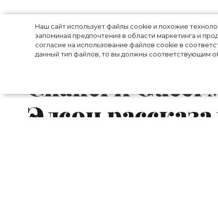
«Меня называл
Наш сайт использует файлы cookie и похожие технол
запоминая предпочтения в области маркетинга и прод
согласие на использование файлов cookie в соответс
другой планеты
данный тип файлов, то вы должны соответствующим об
Chanel и Gucci
Элсон рассказа
Модель Карен Элсон – звезда показов Cha
десятков рекламных кампаний, откров
модной индустрии.