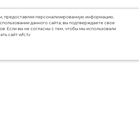
лям, предоставляя персонализированную информацию,
использовании данного сайта, вы подтверждаете свое
в. Если вы не согласны с тем, чтобы мы использовали
ть сайт wfc.tv
иня
е в