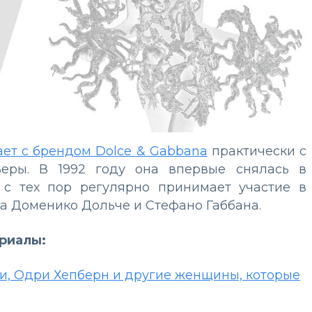
ает с брендом Dolce & Gabbana
практически с
ьеры. В 1992 году она впервые снялась в
с тех пор регулярно принимает участие в
ма Доменико Дольче и Стефано Габбана.
ериалы:
и, Одри Хепберн и другие женщины, которые