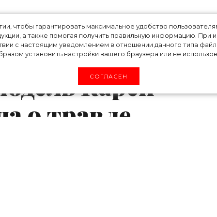
и мутантом с
огии, чтобы гарантировать максимальное удобство пользовате
укции, а также помогая получить правильную информацию. При 
твии с настоящим уведомлением в отношении данного типа файло
»: звезда показов
разом установить настройки вашего браузера или не использова
 модель Карен
СОГЛАСЕН
ла о травле
nel, Gucci и Alexander McQueen, а также геро
енно рассказала изданию The Times о травл