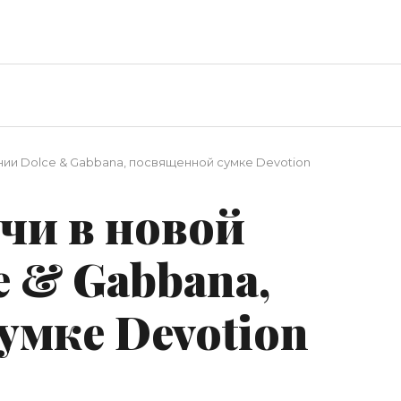
нии Dolce & Gabbana, посвященной сумке Devotion
чи в новой
 & Gabbana,
умке Devotion