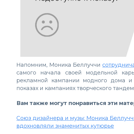
Напомним, Моника Беллуччи
сотруднич
самого начала своей модельной кар
рекламной кампании модного дома и 
показах и кампаниях творческого танде
Вам также могут понравиться эти мат
Союз дизайнера и музы: Моника Беллучч
вдохновляли знаменитых кутюрье