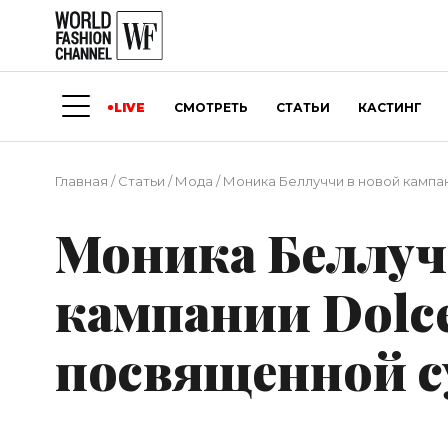
LIVE
СМОТРЕТЬ
СТАТЬИ
КАСТИНГ
Главная
/
Статьи
/
Мода
/
Моника Беллуччи в новой кампа
Моника Беллуч
кампании Dolce
посвященной с