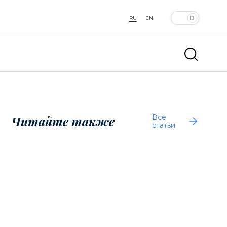
RU
EN
Все
Читайте также
статьи