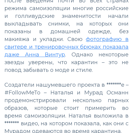
После введения почти во всех странах
режима самоизоляции многие российские
и голливудские знаменитости начали
выкладывать снимки, на которых они
показаны в домашней одежде, без
макияжа и укладки. Свою
фотографию в
свитере и тренировочных брюках показала
даже Анна Винтур
. Однако некоторые
звезды уверены, что карантин – это не
повод забывать о моде и стиле.
Создатели нашумевшего проекта в *******е –
#FollowMeTo – Наталья и Мурад Османн
продемонстрировали несколько парных
образов, которые стоит примерить во
время самоизоляции. Наталья выложила в
******* видео, на котором показала, как они с
Мурадом одеваются во время карантина.