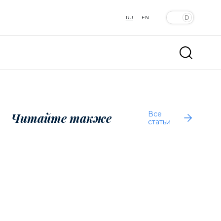
RU
EN
Все
Читайте также
статьи