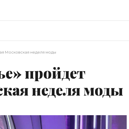
вая Московская неделя моды
ье» пройдет
ская неделя моды