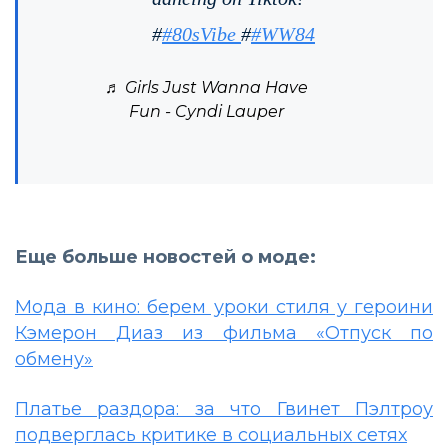
#
#80sVibe
#
#WW84
♬ Girls Just Wanna Have
Fun - Cyndi Lauper
Еще больше новостей о моде:
Мода в кино: берем уроки стиля у героини
Кэмерон Диаз из фильма «Отпуск по
обмену»
Платье раздора: за что Гвинет Пэлтроу
подверглась критике в социальных сетях