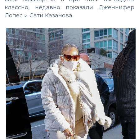
классно, недавно показали Дженнифер
Лопес и Сати Казанова.