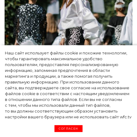
Наш сайт использует файлы cookie и похожие технологии,
Показы для души: как Алтай стал новой
чтобы гарантировать максимальное удобство
точкой на карте российской моды — Там,
пользователям, предоставляя персонализированную
информацию, запоминая предпочтения в области
где вдохновение само находит
маркетинга и продукции, а также помогая получить
дизайнера
правильную информацию. При использовании данного
сайта, вы подтверждаете свое согласие на использование
файлов cookie в соответствии с настоящим уведомлением
в отношении данного типа файлов. Если вы не согласны
с тем, чтобы мы использовали данный тип файлов,
то вы должны соответствующим образом установить
настройки вашего браузера или не использовать сайт wfc.tv
СОГЛАСЕН