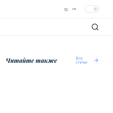
RU
EN
Все
Читайте также
статьи