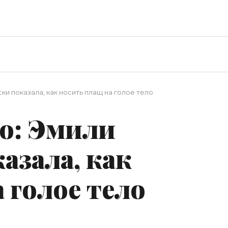
ки показала, как носить плащ на голое тело
о: Эмили
азала, как
 голое тело