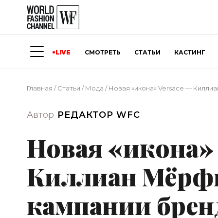
LIVE
СМОТРЕТЬ
СТАТЬИ
КАСТИНГ
Главная
/
Статьи
/
Мода
/
Новая «икона» Versace — Килли
Автор
РЕДАКТОР WFC
Новая «икона» 
Киллиан Мёрфи
кампании брен