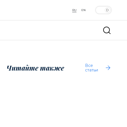
RU
EN
Все
Читайте также
статьи