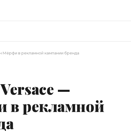
ан Мёрфи в рекламной кампании бренда
Versace —
 в рекламной
да