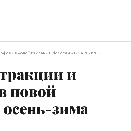
фозы в новой кампании Dior осень-зима 2021/2022
стракции и
в новой
 осень-зима