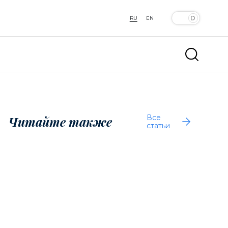
RU
EN
Все
Читайте также
статьи