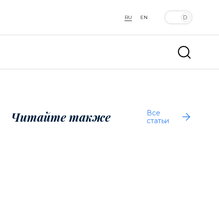
RU
EN
Все
Читайте также
статьи