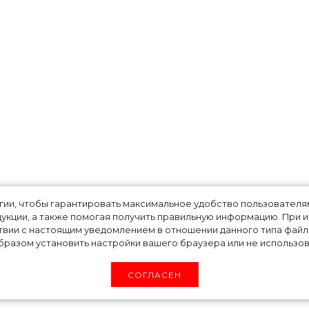
ом 2023? Базовая
огии, чтобы гарантировать максимальное удобство пользовате
укции, а также помогая получить правильную информацию. При 
рода
твии с настоящим уведомлением в отношении данного типа файло
разом установить настройки вашего браузера или не использова
СОГЛАСЕН