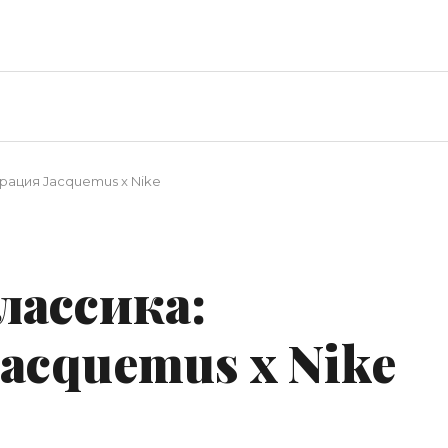
рация Jacquemus x Nike
лассика:
acquemus x Nike