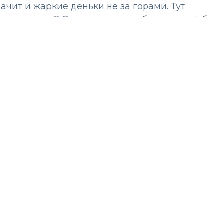
ачит и жаркие деньки не за горами. Тут
о же надеть? С загородными образами всё бол
роде мы сейчас расскажем.
й как белые футболки и майки – это
 2023 году, которую можно сочетать абсолютно
ми, трендовыми джинсовыми и атласными юбк