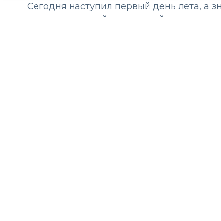
Сегодня наступил первый день лета, а зн
назревает самый актуальный вопрос – чт
или менее понятно, ну а что носить в го
Конечно же, начнем с таких базовых веще
неотъемлемая часть любого гардероба в
со всем. Например, с шортами бермуда
в длине мини и макси.