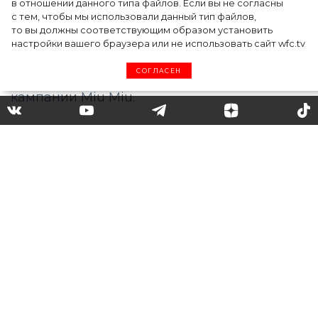
в отношении данного типа файлов. Если вы не согласны
с тем, чтобы мы использовали данный тип файлов,
то вы должны соответствующим образом установить
настройки вашего браузера или не использовать сайт wfc.tv
СОГЛАСЕН
Звезда сериала «Корона»
Эмма Корин снялась в новой
кампании Miu Miu весна-
лето 2021
25-летняя исполнительница роли
принцессы Дианы в нашумевшем сериале
«Корона» Эмма Корин снялась в новой
кампании Miu Miu.