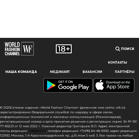
ПОИСК
КОНТАКТЫ
Наш сайт использует файлы cookie и похожие технологии,
НАША КОМАНДА
МЕДИАКИТ
ВАКАНСИИ
ПАРТНЁРЫ
чтобы гарантировать максимальное удобство
пользователям, предоставляя персонализированную
информацию, запоминая предпочтения в области
маркетинга и продукции, а также помогая получить
правильную информацию. При использовании данного
сайта, вы подтверждаете свое согласие на использование
© 2025Сетевое издание «World Fashion Channel» (доменное имя сайта: wfc.tv)
файлов cookie в соответствии с настоящим уведомлением
зарегистрировано Федеральной службой по надзору в сфере связи,
информационных технологий и массовых коммуникаций (Роскомнадзор),
в отношении данного типа файлов. Если вы не согласны
регистрационный номер и дата принятия решения о регистрации: серия Эл № ФС
с тем, чтобы мы использовали данный тип файлов,
77-83223 от 12 мая 2022 г. Главный редактор Григорьев В.О. Адрес электронной
то вы должны соответствующим образом установить
почты редакции:
info@wfc.tv
, телефон редакции: +7(495) 64-48-0000, адрес редакции:
123100, Москва, 1-й Красногвардейский пр., д.15 этаж 5 каб. 3. Все права на любые
настройки вашего браузера или не использовать сайт wfc.tv