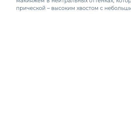
макияжем в нейтральных оттенках, кото
прической – высоким хвостом с небольш