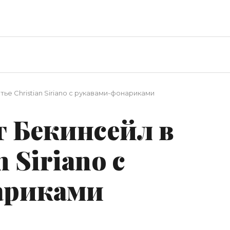
тье Christian Siriano с рукавами-фонариками
т Бекинсейл в
 Siriano с
ариками