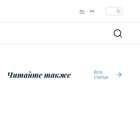
RU
EN
Все
Читайте также
статьи