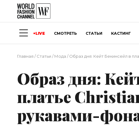
LIVE
СМОТРЕТЬ
СТАТЬИ
КАСТИНГ
Главная
/
Статьи
/
Мода
/
Образ дня: Кейт Бекинсейл в пла
Образ дня: Кей
платье Christian
рукавами-фон