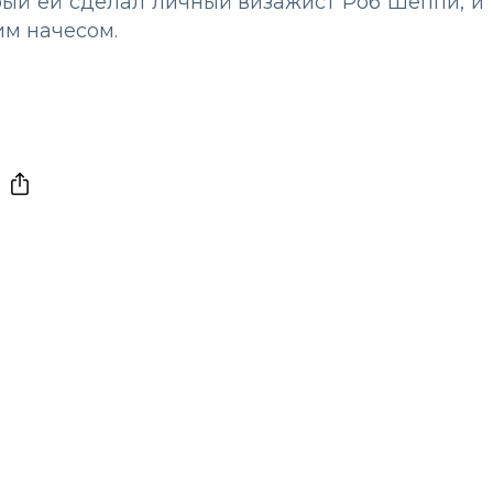
рый ей сделал личный визажист Роб Шеппи, и
им начесом.