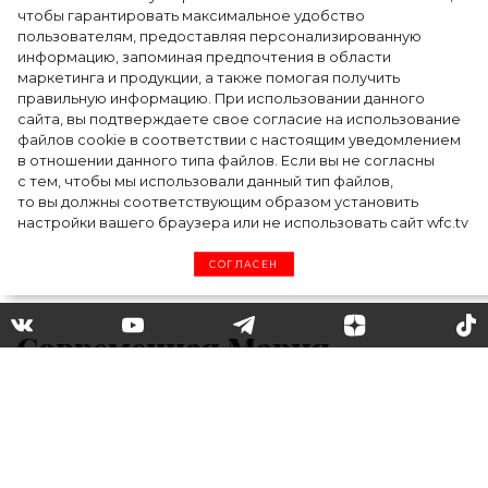
Показы для души: как Алтай стал новой
чтобы гарантировать максимальное удобство
точкой на карте российской моды — Там,
пользователям, предоставляя персонализированную
информацию, запоминая предпочтения в области
где вдохновение само находит
маркетинга и продукции, а также помогая получить
дизайнера
правильную информацию. При использовании данного
сайта, вы подтверждаете свое согласие на использование
файлов cookie в соответствии с настоящим уведомлением
в отношении данного типа файлов. Если вы не согласны
с тем, чтобы мы использовали данный тип файлов,
то вы должны соответствующим образом установить
настройки вашего браузера или не использовать сайт wfc.tv
СОГЛАСЕН
Современная Мария
Антуанетта: Кайли Миноуг
показала дерзкий образ в
стиле рококо