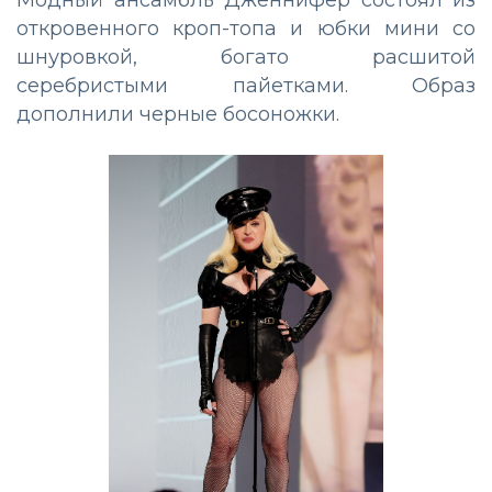
Модный ансамбль Дженнифер состоял из
откровенного кроп-топа и юбки мини со
шнуровкой, богато расшитой
серебристыми пайетками. Образ
дополнили черные босоножки.