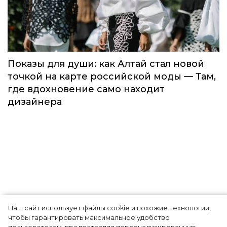
Fashion Channel впервые объединит
элиту мирового туризма на
торжественной церемонии в Москве
Мода
Наш сайт использует файлы cookie и похожие технологии,
Показы для души: как Алтай стал новой
чтобы гарантировать максимальное удобство