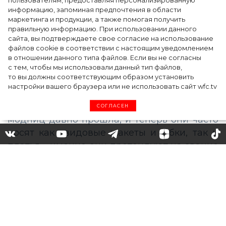
точкой на карте российской моды — Там,
пользователям, предоставляя персонализированную
информацию, запоминая предпочтения в области
где вдохновение само находит
маркетинга и продукции, а также помогая получить
дизайнера
правильную информацию. При использовании данного
сайта, вы подтверждаете свое согласие на использование
файлов cookie в соответствии с настоящим уведомлением
в отношении данного типа файлов. Если вы не согласны
с тем, чтобы мы использовали данный тип файлов,
то вы должны соответствующим образом установить
настройки вашего браузера или не использовать сайт wfc.tv
СОГЛАСЕН
Платье из твида – самая
модная покупка этой осени:
как и с чем его носить
Каждый год твидовая одежда появляется