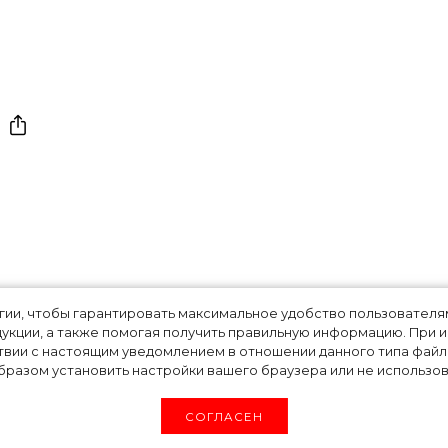
 как англичанка
огии, чтобы гарантировать максимальное удобство пользовате
укции, а также помогая получить правильную информацию. При 
твии с настоящим уведомлением в отношении данного типа файло
 «французского
разом установить настройки вашего браузера или не использова
СОГЛАСЕН