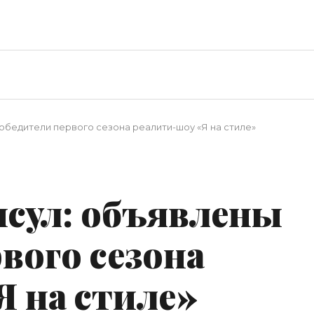
 победители первого сезона реалити-шоу «Я на стиле»
апсул: объявлены
вого сезона
Я на стиле»