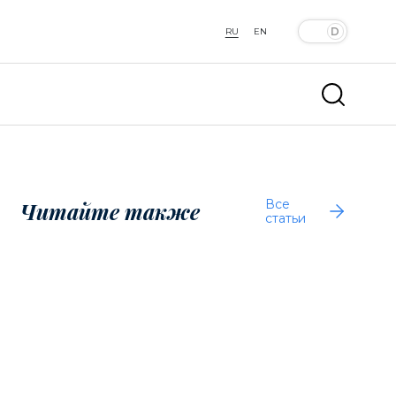
RU
EN
Все
Читайте также
статьи