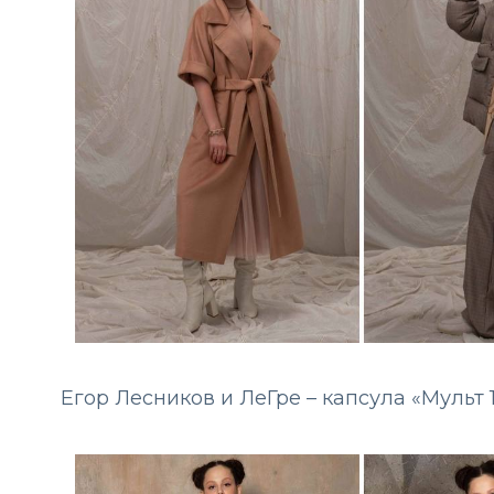
Егор Лесников и ЛеГре – капсула «Мульт 