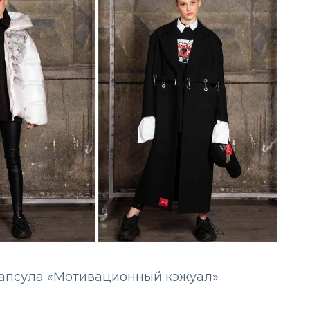
апсула «Мотивационный кэжуал»