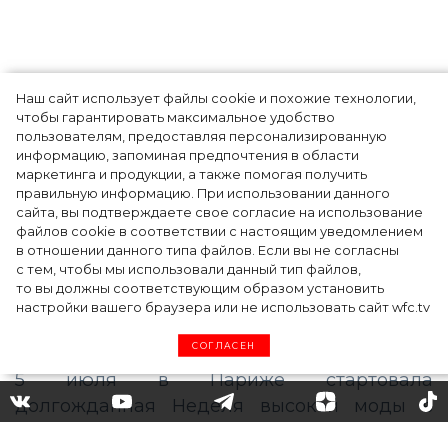
Наш сайт использует файлы cookie и похожие технологии,
Показы для души: как Алтай стал новой
чтобы гарантировать максимальное удобство
точкой на карте российской моды — Там,
пользователям, предоставляя персонализированную
информацию, запоминая предпочтения в области
где вдохновение само находит
маркетинга и продукции, а также помогая получить
дизайнера
правильную информацию. При использовании данного
сайта, вы подтверждаете свое согласие на использование
файлов cookie в соответствии с настоящим уведомлением
в отношении данного типа файлов. Если вы не согласны
с тем, чтобы мы использовали данный тип файлов,
то вы должны соответствующим образом установить
настройки вашего браузера или не использовать сайт wfc.tv
СОГЛАСЕН
Дань сюрреализму и