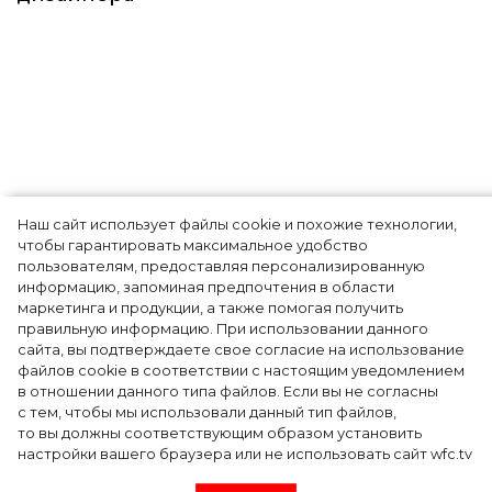
Наш сайт использует файлы cookie и похожие технологии,
Показы для души: как Алтай стал новой
чтобы гарантировать максимальное удобство
точкой на карте российской моды — Там,
пользователям, предоставляя персонализированную
информацию, запоминая предпочтения в области
где вдохновение само находит
маркетинга и продукции, а также помогая получить
дизайнера
правильную информацию. При использовании данного
сайта, вы подтверждаете свое согласие на использование
файлов cookie в соответствии с настоящим уведомлением
в отношении данного типа файлов. Если вы не согласны
с тем, чтобы мы использовали данный тип файлов,
то вы должны соответствующим образом установить
настройки вашего браузера или не использовать сайт wfc.tv