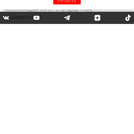
СОГЛАСЕН
Словно ажурные снежинки:
новая коллекция Valentino
S/S24
Пьерпаоло Пиччоли в сезоне S/S24 на
первый план выводит женские формы.
Коллекция Valentino «L'Ecole» позволяет
всем женщинам быть сильными,
освобождая их от стандартных
ограничений.
Американская модель Кайя Гербер открыла
показ скульптурным мини-платьем,