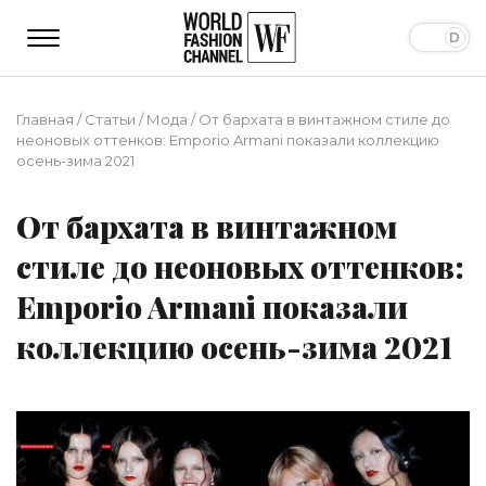
Главная
/
Статьи
/
Мода
/
От бархата в винтажном стиле до
неоновых оттенков: Emporio Armani показали коллекцию
осень-зима 2021
От бархата в винтажном
стиле до неоновых оттенков:
Emporio Armani показали
коллекцию осень-зима 2021