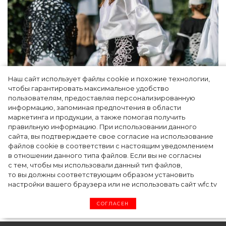
Наш сайт использует файлы cookie и похожие технологии,
Показы для души: как Алтай стал новой
чтобы гарантировать максимальное удобство
точкой на карте российской моды — Там,
пользователям, предоставляя персонализированную
информацию, запоминая предпочтения в области
где вдохновение само находит
маркетинга и продукции, а также помогая получить
дизайнера
правильную информацию. При использовании данного
сайта, вы подтверждаете свое согласие на использование
файлов cookie в соответствии с настоящим уведомлением
в отношении данного типа файлов. Если вы не согласны
с тем, чтобы мы использовали данный тип файлов,
то вы должны соответствующим образом установить
настройки вашего браузера или не использовать сайт wfc.tv
СОГЛАСЕН