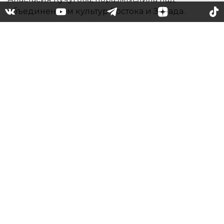
Российский бренд
KUCHUGOVA представил
новую коллекцию на City
fashion week
Бред KUCHUGOVA ярко завершил третий день
показов, представив новую коллекцию осень/
зима 2023-24 «Lakshmi». В ней дизайнер,
Анастасия Кучугова, поразмыслила над
объединением культур Востока и Запада.
Мы увидели восточную роскошь с европейской
практичностью и удобством, необычный крой и
акцентные элементы в виде бантов.