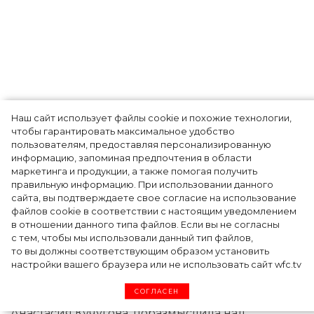
Наш сайт использует файлы cookie и похожие технологии,
Показы для души: как Алтай стал новой
чтобы гарантировать максимальное удобство
точкой на карте российской моды — Там,
пользователям, предоставляя персонализированную
информацию, запоминая предпочтения в области
где вдохновение само находит
маркетинга и продукции, а также помогая получить
дизайнера
правильную информацию. При использовании данного
сайта, вы подтверждаете свое согласие на использование
файлов cookie в соответствии с настоящим уведомлением
в отношении данного типа файлов. Если вы не согласны
с тем, чтобы мы использовали данный тип файлов,
то вы должны соответствующим образом установить
настройки вашего браузера или не использовать сайт wfc.tv
СОГЛАСЕН