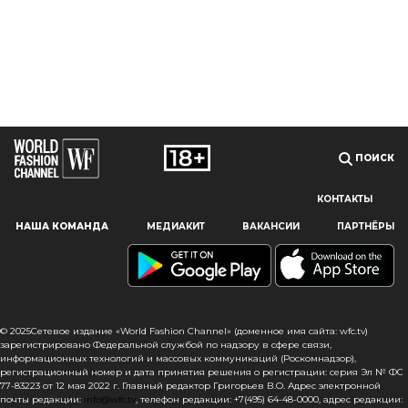
ПОИСК
КОНТАКТЫ
Наш сайт использует файлы cookie и похожие технологии,
НАША КОМАНДА
МЕДИАКИТ
ВАКАНСИИ
ПАРТНЁРЫ
чтобы гарантировать максимальное удобство
пользователям, предоставляя персонализированную
информацию, запоминая предпочтения в области
маркетинга и продукции, а также помогая получить
правильную информацию. При использовании данного
сайта, вы подтверждаете свое согласие на использование
© 2025Сетевое издание «World Fashion Channel» (доменное имя сайта: wfc.tv)
файлов cookie в соответствии с настоящим уведомлением
зарегистрировано Федеральной службой по надзору в сфере связи,
информационных технологий и массовых коммуникаций (Роскомнадзор),
в отношении данного типа файлов. Если вы не согласны
регистрационный номер и дата принятия решения о регистрации: серия Эл № ФС
с тем, чтобы мы использовали данный тип файлов,
77-83223 от 12 мая 2022 г. Главный редактор Григорьев В.О. Адрес электронной
то вы должны соответствующим образом установить
почты редакции:
info@wfc.tv
, телефон редакции: +7(495) 64-48-0000, адрес редакции: