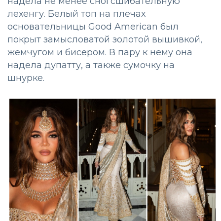
надела не менее сногсшибательную
лехенгу. Белый топ на плечах
основательницы Good American был
покрыт замысловатой золотой вышивкой,
жемчугом и бисером. В пару к нему она
надела дупатту, а также сумочку на
шнурке.