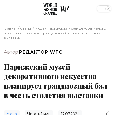
Главная
/
Статьи
/
Мода
/
Парижский музей декоративного
искусства планирует грандиозный бал в честь столетия
выставки
Автор
РЕДАКТОР WFC
Парижский музей
декоративного искусства
планирует грандиозный бал
в честь столетия выставки
Мода
Читать
1
мин
17.07.2024