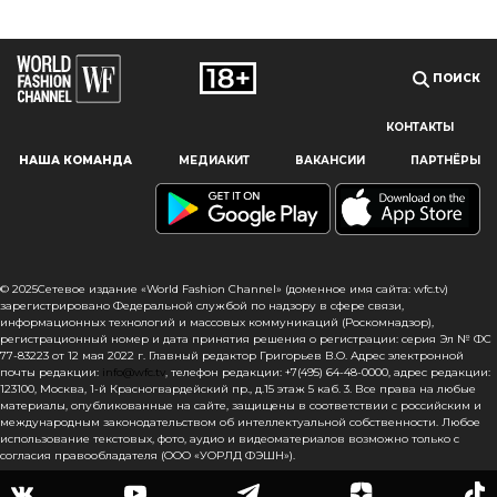
ПОИСК
КОНТАКТЫ
Наш сайт использует файлы cookie и похожие технологии,
НАША КОМАНДА
МЕДИАКИТ
ВАКАНСИИ
ПАРТНЁРЫ
чтобы гарантировать максимальное удобство
пользователям, предоставляя персонализированную
информацию, запоминая предпочтения в области
маркетинга и продукции, а также помогая получить
правильную информацию. При использовании данного
сайта, вы подтверждаете свое согласие на использование
© 2025Сетевое издание «World Fashion Channel» (доменное имя сайта: wfc.tv)
файлов cookie в соответствии с настоящим уведомлением
зарегистрировано Федеральной службой по надзору в сфере связи,
информационных технологий и массовых коммуникаций (Роскомнадзор),
в отношении данного типа файлов. Если вы не согласны
регистрационный номер и дата принятия решения о регистрации: серия Эл № ФС
с тем, чтобы мы использовали данный тип файлов,
77-83223 от 12 мая 2022 г. Главный редактор Григорьев В.О. Адрес электронной
то вы должны соответствующим образом установить
почты редакции:
info@wfc.tv
, телефон редакции: +7(495) 64-48-0000, адрес редакции:
настройки вашего браузера или не использовать сайт wfc.tv
123100, Москва, 1-й Красногвардейский пр., д.15 этаж 5 каб. 3. Все права на любые
материалы, опубликованные на сайте, защищены в соответствии с российским и
международным законодательством об интеллектуальной собственности. Любое
СОГЛАСЕН
использование текстовых, фото, аудио и видеоматериалов возможно только с
согласия правообладателя (ООО «УОРЛД ФЭШН»).