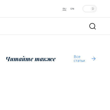
RU
EN
Все
Читайте также
статьи