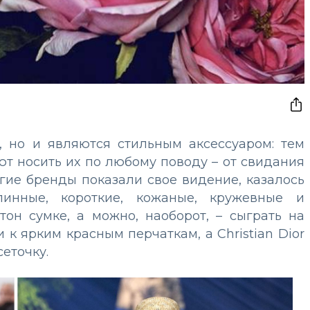
, но и являются стильным аксессуаром: тем
т носить их по любому поводу – от свидания
огие бренды показали свое видение, казалось
линные, короткие, кожаные, кружевные и
он сумке, а можно, наоборот, – сыграть на
и к ярким красным перчаткам, а Christian Dior
еточку.