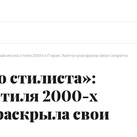
вная икона стиля 2000-х Пэрис Хилтон раскрыла свои секреты
о стилиста»:
стиля 2000-х
раскрыла свои