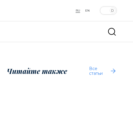
RU
EN
Все
Читайте также
статьи