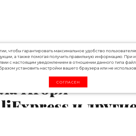
lentino и Levi's,
огии, чтобы гарантировать максимальное удобство пользовате
укции, а также помогая получить правильную информацию. При 
твии с настоящим уведомлением в отношении данного типа файло
Almeida над
разом установить настройки вашего браузера или не использова
ла Игоря
СОГЛАСЕН
liExpress и други
и апреля