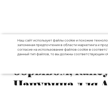
Коллаборация Va
Наш сайт использует файлы cookie и похожие технол
запоминая предпочтения в области маркетинга и прод
согласие на использование файлов cookie в соответс
показ Marques 
данный тип файлов, то вы должны соответствующим об
обрывом, капсу
Чапурина для A
модные новост