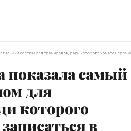
стильный костюм для тренировок, ради которого хочется срочно
а показала самый
юм для
ди которого
 записаться в