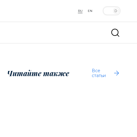
RU
EN
Все
Читайте также
статьи